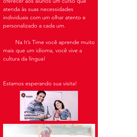
oferecer aos alunos um curso que
atenda às suas necessidades
individuais com um olhar atento e
personalizado a cada um.
Na It’s Time você aprende muito
mais que um idioma, você vive a
cultura da língua!
Estamos esperando sua visita!