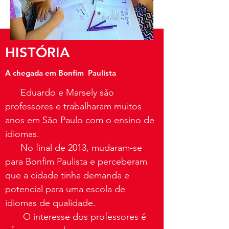
HISTÓRIA
A chegada em Bonfim Paulista
Eduardo e Marsely são
professores e trabalharam muitos
anos em São Paulo com o ensino de
idiomas.
No final de 2013, mudaram-se
para Bonfim Paulista e perceberam
que a cidade tinha demanda e
potencial para uma escola de
idiomas de qualidade.
O interesse dos professores é